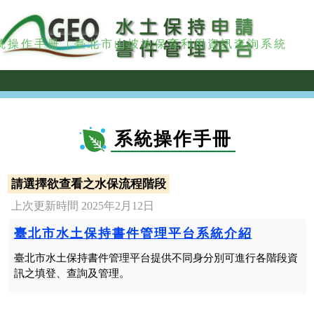
統操作手冊
|
臺北市山坡地保育利用資訊查詢系統
系統操作手冊
請選擇欲查看之水保流程階段
上次更新時間 2025年2月12日
臺北市水土保持書件管理平台系統介紹
臺北市水土保持書件管理平台提供不同身分別可進行各階段資
訊之填登、查詢及管理。