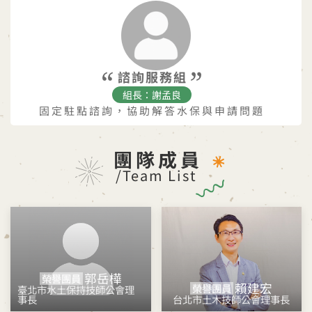
諮詢服務組
組長：謝孟良
固定駐點諮詢，協助解答水保與申請問題
團隊成員
/Team List
郭岳樺
榮譽團員
賴建宏
榮譽團員
臺北市水土保持技師公會理
事長
台北市土木技師公會理事長