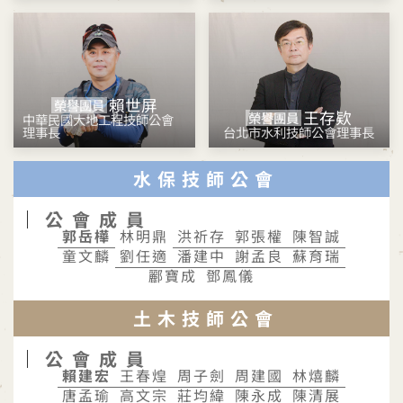
賴世屏
榮譽團員
王存欵
榮譽團員
中華民國大地工程技師公會
理事長
台北市水利技師公會理事長
水保技師公會
公會成員
林明鼎
童文麟
酈寶成
鄧鳳儀
土木技師公會
公會成員