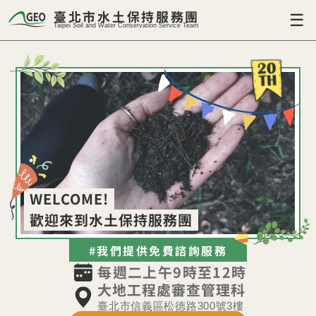
臺北市水土保持服務團
☰
Taipei Soil and Water Conservation Service Team
WELCOME!
歡迎來到水土保持服務團
#我們提供免費諮詢服務
每週二上午9時至12時
大地工程處審查管理科
臺北市信義區松德路300號3樓