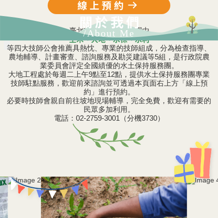
線上預約
關於我們
臺北市水土保持服務團由
/About Me
土木、大地、水保、水利
等四大技師公會推薦具熱忱、專業的技師組成，分為檢查指導、
農地輔導、計畫審查、諮詢服務及勘災建議等5組，是行政院農
業委員會評定全國績優的水土保持服務團。
大地工程處於每週二上午9點至12點，提供水土保持服務團專業
技師駐點服務，歡迎前來諮詢並可透過本頁面右上方「線上預
約」進行預約。
必要時技師會親自前往坡地現場輔導，完全免費，歡迎有需要的
民眾多加利用。
電話：02-2759-3001（分機3730）