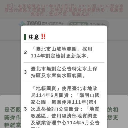
本系統將於115年8月9日(日) 09:00至18:00配合市
府進行網路工程更新，屆時系統服務將有瞬斷情形，敬請避
免使用，造成不便，敬請見諒！
2D圖台
3D圖台
經緯度(0.000, 0.000)
TWD97(0.000, 0.000)
比例尺 1:1000
登入
圖資
搜尋
量測
小秘訣
注意
「臺北市山坡地範圍」採用
※
114年劃定檢討更新版本。
臺北市無劃定公告特定水土保
※
持區及水庫集水區範圍。
「地籍圖資」使用臺北市地政
局114年6月圖資；「陽明山國
家公園」範圍使用111年(第4
※
次通盤檢討)公告圖資；「地質
是否觀看操作小秘訣？如果您想了解圖台的相
敏感區」使用經濟部地質調查
關操作，請進入觀看操作小秘訣說明，讓您更
及礦業管理中心114年5月公告
輕鬆掌握系統！